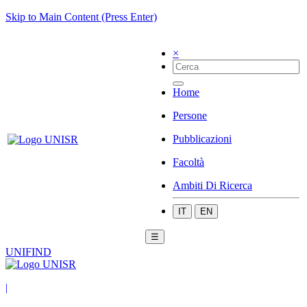
Skip to Main Content (Press Enter)
×
Home
Persone
Pubblicazioni
Facoltà
Ambiti Di Ricerca
IT
EN
☰
UNIFIND
|