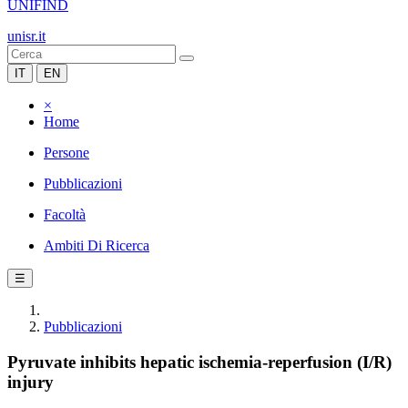
UNIFIND
unisr.it
IT
EN
×
Home
Persone
Pubblicazioni
Facoltà
Ambiti Di Ricerca
☰
Pubblicazioni
Pyruvate inhibits hepatic ischemia-reperfusion (I/R)
injury