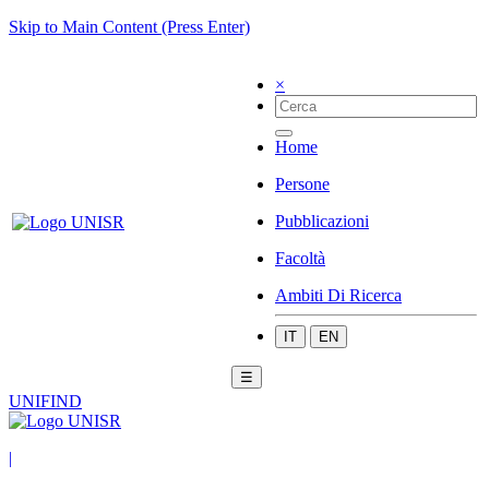
Skip to Main Content (Press Enter)
×
Home
Persone
Pubblicazioni
Facoltà
Ambiti Di Ricerca
IT
EN
☰
UNIFIND
|