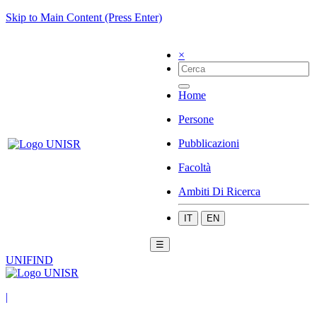
Skip to Main Content (Press Enter)
×
Home
Persone
Pubblicazioni
Facoltà
Ambiti Di Ricerca
IT
EN
☰
UNIFIND
|