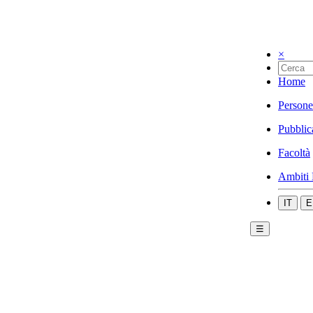
×
Home
Persone
Pubblic
Facoltà
Ambiti 
IT
E
☰