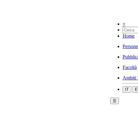
×
Home
Persone
Pubblic
Facoltà
Ambiti 
IT
E
☰