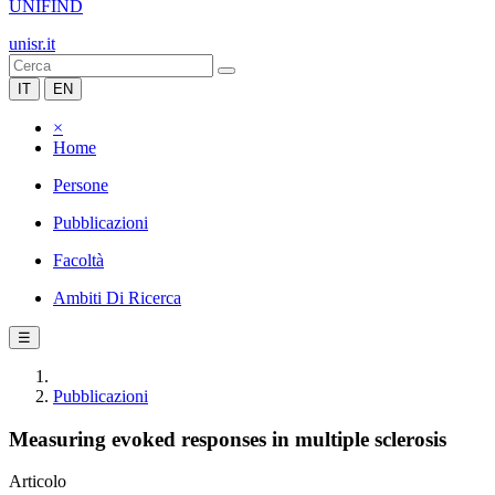
UNIFIND
unisr.it
IT
EN
×
Home
Persone
Pubblicazioni
Facoltà
Ambiti Di Ricerca
☰
Pubblicazioni
Measuring evoked responses in multiple sclerosis
Articolo