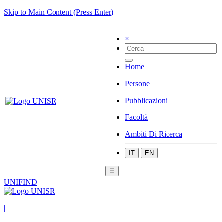
Skip to Main Content (Press Enter)
×
Home
Persone
Pubblicazioni
Facoltà
Ambiti Di Ricerca
IT
EN
☰
UNIFIND
|