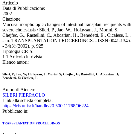
Articolo
Data di Pubblicazione:
2002
Citazione:
Mucosal morphologic changes of intestinal transplant recipients with
severe cholestasis / Sileri, P., Jao, W., Holaysan, J., Morini, S.,
Chejfec, G., Rastellini, C., Abcarian, H., Benedetti, E., Cicalese, L..
- In: TRANSPLANTATION PROCEEDINGS. - ISSN 0041-1345.
- 34(3):(2002), p. 925.
Tipologia CRIS:
1.1 Articolo in rivista
Elenco autori:
Sileri, P; Jao, W; Holaysan, J; Morini, S; Chejfec, G; Rastellini, C; Abcarian, H;
Benedetti, E; Cicalese, L
Autori di Ateneo:
SILERI PIERPAOLO
Link alla scheda completa:
https://iris.unisr.it/handle/20.500.11768/96224
Pubblicato in:
TRANSPLANTATION PROCEEDINGS