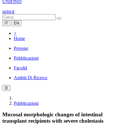
UNIFIND
unisr.it
IT
EN
×
Home
Persone
Pubblicazioni
Facoltà
Ambiti Di Ricerca
☰
Pubblicazioni
Mucosal morphologic changes of intestinal
transplant recipients with severe cholestasis