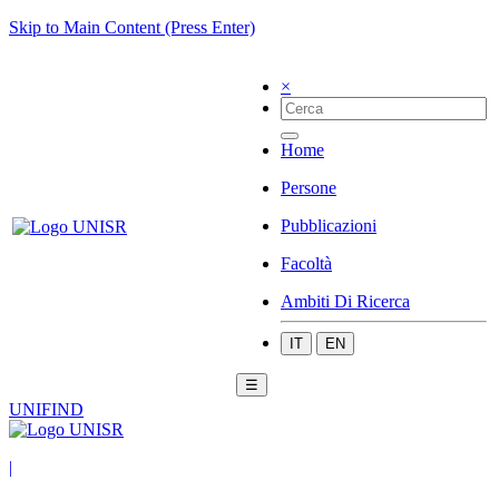
Skip to Main Content (Press Enter)
×
Home
Persone
Pubblicazioni
Facoltà
Ambiti Di Ricerca
IT
EN
☰
UNIFIND
|