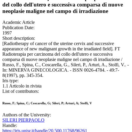
del collo dell'utero e successiva comparsa di nuove
neoplasie maligne nel campo di irradiazione
Academic Article
Publication Date:
1997
Short description:
[Radiotherapy of cancer of the uterine cervix and successive
appearance of new malignant growth in the irradiated field]. FT
Radioterapia per carcinoma del collo dell'utero e successiva
comparsa di nuove neoplasie maligne nel campo di irradiazione /
Russo, F., Spina, C., Coscarella, G., Sileri, P., Arturi, A., Stolfi, V.. -
In: MINERVA GINECOLOGICA. - ISSN 0026-4784. - 49:7-
8(1997), pp. 345-354.
Iris type:
1.1 Articolo in rivista
List of contributors:
Russo, F; Spina, C; Coscarella, G; Sileri, P; Arturi, A; Stolfi, V
Authors of the University:
SILERI PIERPAOLO
Handle:
https://iris.unisr.it/handle/20.500.11768/96261