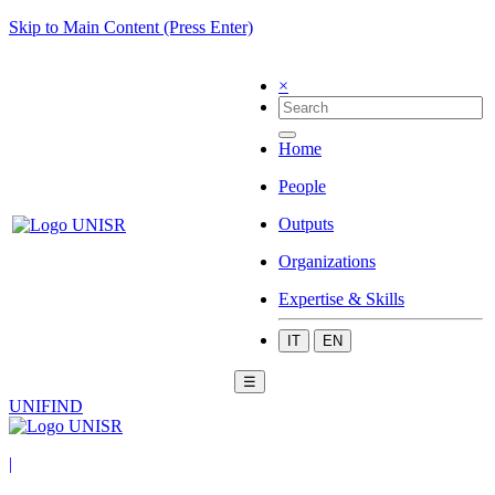
Skip to Main Content (Press Enter)
×
Home
People
Outputs
Organizations
Expertise & Skills
IT
EN
☰
UNIFIND
|