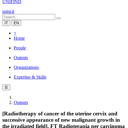
UNIFIND
unisr.it
IT
EN
×
Home
People
Outputs
Organizations
Expertise & Skills
☰
Outputs
[Radiotherapy of cancer of the uterine cervix and
successive appearance of new malignant growth in
the irradiated field]. FT Radioterapia per carcinoma