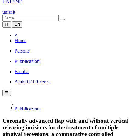
UNIFIND
unisr.it
IT
EN
×
Home
Persone
Pubblicazioni
Facoltà
Ambiti Di Ricerca
☰
Pubblicazioni
Coronally advanced flap with and without vertical
releasing incisions for the treatment of multiple
gingival recessions: a comparative controlled