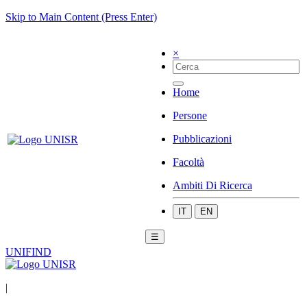
Skip to Main Content (Press Enter)
×
Home
Persone
Pubblicazioni
Facoltà
Ambiti Di Ricerca
IT
EN
☰
UNIFIND
|