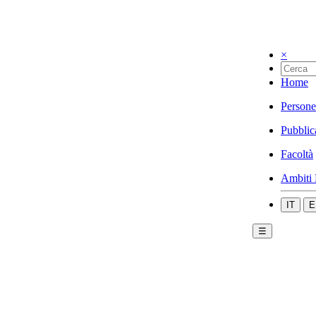
×
Home
Persone
Pubblic
Facoltà
Ambiti 
IT
E
☰