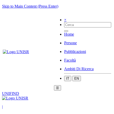
Skip to Main Content (Press Enter)
×
Home
Persone
Pubblicazioni
Facoltà
Ambiti Di Ricerca
IT
EN
☰
UNIFIND
|