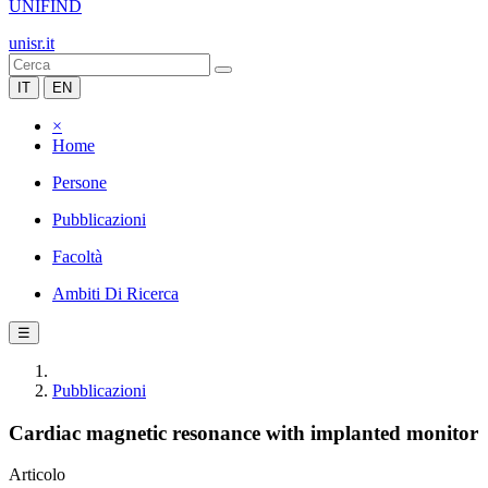
UNIFIND
unisr.it
IT
EN
×
Home
Persone
Pubblicazioni
Facoltà
Ambiti Di Ricerca
☰
Pubblicazioni
Cardiac magnetic resonance with implanted monitor
Articolo