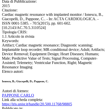
Data di Pubblicazione:
2015
Citazione:
Cardiac magnetic resonance with implanted monitor / Ionescu, B.,
Giacopelli, D., Pappone, C.. - In: ACTA CARDIOLOGICA. -
ISSN 0001-5385. - 70:5(2015), pp. 601-602.
[10.2143/AC.70.5.3110524]
Tipologia CRIS:
1.1 Articolo in rivista
Keywords:
Artifact; Cardiac magnetic resonance; Diagnostic scanning;
Implantable loop recorder; MR-conditional device; Adult; Artifacts;
Device Removal; Equipment Design; Heart Diseases; Humans;
Male; Predictive Value of Tests; Signal Processing, Computer-
Assisted; Telemetry; Ventricular Function, Right; Magnetic
Resonance Imaging
Elenco autori:
Ionescu, B.; Giacopelli, D.; Pappone, C.
Autori di Ateneo:
PAPPONE CARLO
Link alla scheda completa:
https://iris.unisr.it/handle/20.500.11768/98805
Pubblicato in: