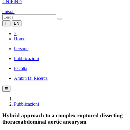
UNIFIND
unisr.it
IT
EN
×
Home
Persone
Pubblicazioni
Facoltà
Ambiti Di Ricerca
☰
Pubblicazioni
Hybrid approach to a complex ruptured dissecting
thoracoabdominal aortic aneurysm