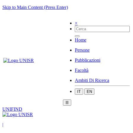
Skip to Main Content (Press Enter)
×
Home
Persone
Pubblicazioni
Facoltà
Ambiti Di Ricerca
IT
EN
☰
UNIFIND
|