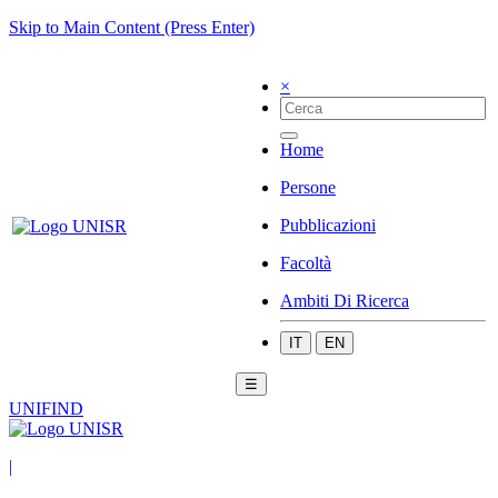
Skip to Main Content (Press Enter)
×
Home
Persone
Pubblicazioni
Facoltà
Ambiti Di Ricerca
IT
EN
☰
UNIFIND
|