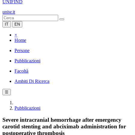
UNIFIND
unisr.it
IT
EN
×
Home
Persone
Pubblicazioni
Facoltà
Ambiti Di Ricerca
☰
Pubblicazioni
Severe intracranial hemorrhage after emergency
carotid stenting and abciximab administration for
postoperative thrombosis