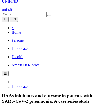
UNIFIND
unisr.it
IT
EN
×
Home
Persone
Pubblicazioni
Facoltà
Ambiti Di Ricerca
☰
Pubblicazioni
RAAs inhibitors and outcome in patients with
SARS-CoV-2 pneumonia. A case series study