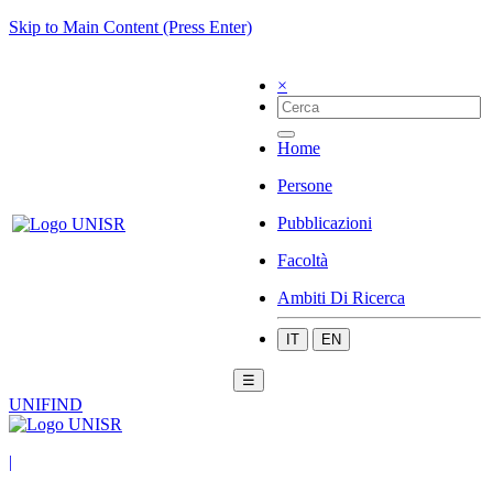
Skip to Main Content (Press Enter)
×
Home
Persone
Pubblicazioni
Facoltà
Ambiti Di Ricerca
IT
EN
☰
UNIFIND
|