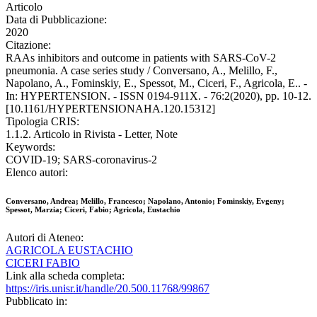
Articolo
Data di Pubblicazione:
2020
Citazione:
RAAs inhibitors and outcome in patients with SARS-CoV-2
pneumonia. A case series study / Conversano, A., Melillo, F.,
Napolano, A., Fominskiy, E., Spessot, M., Ciceri, F., Agricola, E.. -
In: HYPERTENSION. - ISSN 0194-911X. - 76:2(2020), pp. 10-12.
[10.1161/HYPERTENSIONAHA.120.15312]
Tipologia CRIS:
1.1.2. Articolo in Rivista - Letter, Note
Keywords:
COVID-19; SARS-coronavirus-2
Elenco autori:
Conversano, Andrea; Melillo, Francesco; Napolano, Antonio; Fominskiy, Evgeny;
Spessot, Marzia; Ciceri, Fabio; Agricola, Eustachio
Autori di Ateneo:
AGRICOLA EUSTACHIO
CICERI FABIO
Link alla scheda completa:
https://iris.unisr.it/handle/20.500.11768/99867
Pubblicato in: