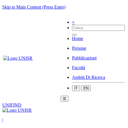
Skip to Main Content (Press Enter)
×
Home
Persone
Pubblicazioni
Facoltà
Ambiti Di Ricerca
IT
EN
☰
UNIFIND
|