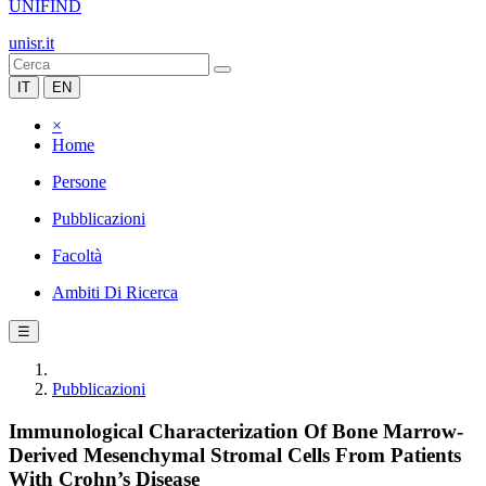
UNIFIND
unisr.it
IT
EN
×
Home
Persone
Pubblicazioni
Facoltà
Ambiti Di Ricerca
☰
Pubblicazioni
Immunological Characterization Of Bone Marrow-
Derived Mesenchymal Stromal Cells From Patients
With Crohn’s Disease