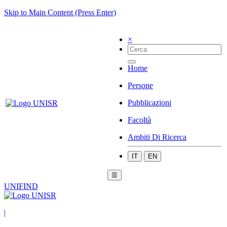
Skip to Main Content (Press Enter)
×
Home
Persone
Pubblicazioni
Facoltà
Ambiti Di Ricerca
IT
EN
☰
UNIFIND
|