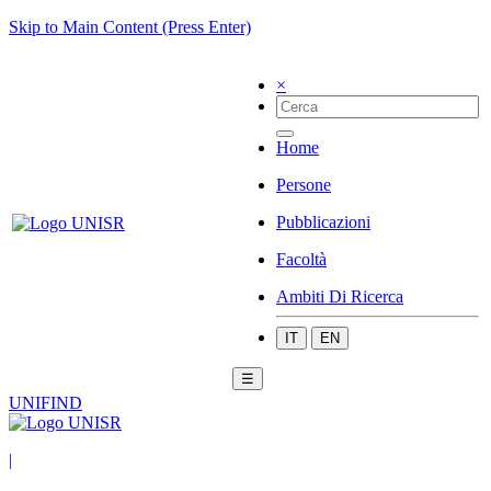
Skip to Main Content (Press Enter)
×
Home
Persone
Pubblicazioni
Facoltà
Ambiti Di Ricerca
IT
EN
☰
UNIFIND
|