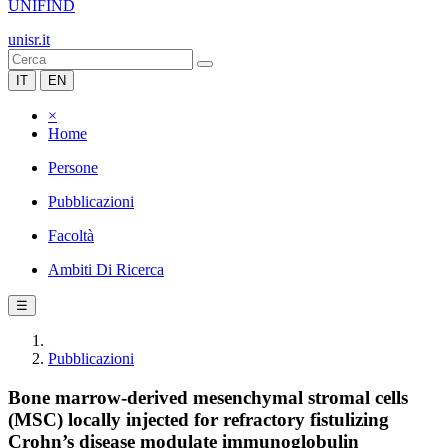
UNIFIND
unisr.it
IT
EN
×
Home
Persone
Pubblicazioni
Facoltà
Ambiti Di Ricerca
☰
Pubblicazioni
Bone marrow-derived mesenchymal stromal cells
(MSC) locally injected for refractory fistulizing
Crohn’s disease modulate immunoglobulin