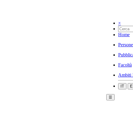
×
Home
Persone
Pubblic
Facoltà
Ambiti 
IT
E
☰