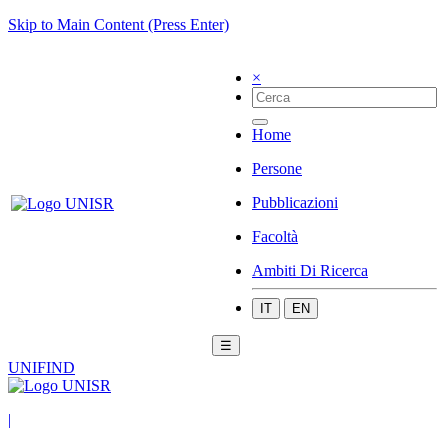
Skip to Main Content (Press Enter)
×
Home
Persone
Pubblicazioni
Facoltà
Ambiti Di Ricerca
IT
EN
☰
UNIFIND
|