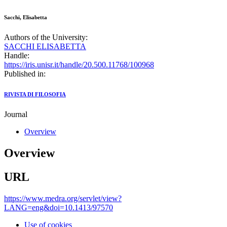
Sacchi, Elisabetta
Authors of the University:
SACCHI ELISABETTA
Handle:
https://iris.unisr.it/handle/20.500.11768/100968
Published in:
RIVISTA DI FILOSOFIA
Journal
Overview
Overview
URL
https://www.medra.org/servlet/view?
LANG=eng&doi=10.1413/97570
Use of cookies