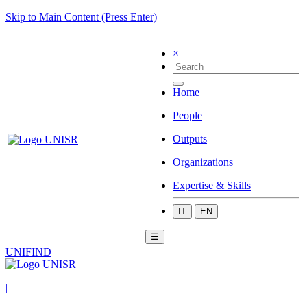
Skip to Main Content (Press Enter)
×
Home
People
Outputs
Organizations
Expertise & Skills
IT
EN
☰
UNIFIND
|