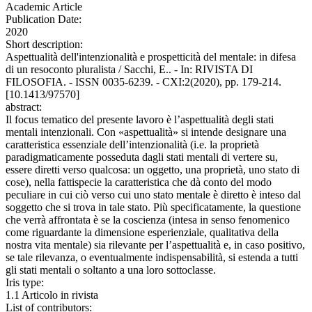
Academic Article
Publication Date:
2020
Short description:
Aspettualità dell'intenzionalità e prospetticità del mentale: in difesa
di un resoconto pluralista / Sacchi, E.. - In: RIVISTA DI
FILOSOFIA. - ISSN 0035-6239. - CXI:2(2020), pp. 179-214.
[10.1413/97570]
abstract:
Il focus tematico del presente lavoro è l’aspettualità degli stati
mentali intenzionali. Con «aspettualità» si intende designare una
caratteristica essenziale dell’intenzionalità (i.e. la proprietà
paradigmaticamente posseduta dagli stati mentali di vertere su,
essere diretti verso qualcosa: un oggetto, una proprietà, uno stato di
cose), nella fattispecie la caratteristica che dà conto del modo
peculiare in cui ciò verso cui uno stato mentale è diretto è inteso dal
soggetto che si trova in tale stato. Più specificatamente, la questione
che verrà affrontata è se la coscienza (intesa in senso fenomenico
come riguardante la dimensione esperienziale, qualitativa della
nostra vita mentale) sia rilevante per l’aspettualità e, in caso positivo,
se tale rilevanza, o eventualmente indispensabilità, si estenda a tutti
gli stati mentali o soltanto a una loro sottoclasse.
Iris type:
1.1 Articolo in rivista
List of contributors: