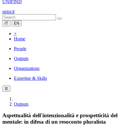
UNIFIND
unisr.it
IT
EN
×
Home
People
Outputs
Organizations
Expertise & Skills
☰
Outputs
Aspettualità dell'intenzionalità e prospetticità del
mentale: in difesa di un resoconto pluralista