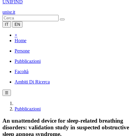
UNIFIND
unisr.it
IT
EN
×
Home
Persone
Pubblicazioni
Facoltà
Ambiti Di Ricerca
☰
Pubblicazioni
An unattended device for sleep-related breathing
disorders: validation study in suspected obstructive
sleep apnoea syndrome.