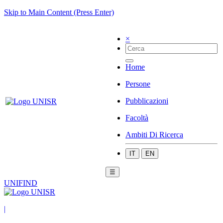
Skip to Main Content (Press Enter)
×
Home
Persone
Pubblicazioni
Facoltà
Ambiti Di Ricerca
IT
EN
☰
UNIFIND
|