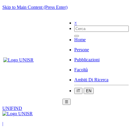
Skip to Main Content (Press Enter)
×
Home
Persone
Pubblicazioni
Facoltà
Ambiti Di Ricerca
IT
EN
☰
UNIFIND
|