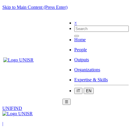
Skip to Main Content (Press Enter)
×
Home
People
Outputs
Organizations
Expertise & Skills
IT
EN
☰
UNIFIND
|