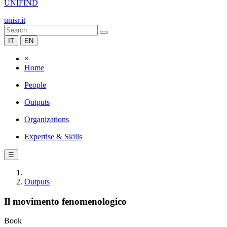
UNIFIND
unisr.it
IT
EN
×
Home
People
Outputs
Organizations
Expertise & Skills
☰
Outputs
Il movimento fenomenologico
Book