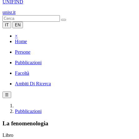
UNIFIND
unisr.it
IT
EN
×
Home
Persone
Pubblicazioni
Facoltà
Ambiti Di Ricerca
☰
Pubblicazioni
La fenomenologia
Libro