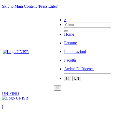
Skip to Main Content (Press Enter)
×
Home
Persone
Pubblicazioni
Facoltà
Ambiti Di Ricerca
IT
EN
☰
UNIFIND
|