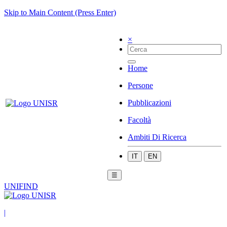
Skip to Main Content (Press Enter)
×
Home
Persone
Pubblicazioni
Facoltà
Ambiti Di Ricerca
IT
EN
☰
UNIFIND
|