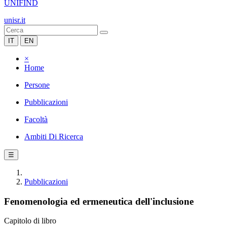
UNIFIND
unisr.it
IT
EN
×
Home
Persone
Pubblicazioni
Facoltà
Ambiti Di Ricerca
☰
Pubblicazioni
Fenomenologia ed ermeneutica dell'inclusione
Capitolo di libro