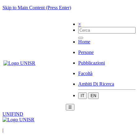
Skip to Main Content (Press Enter)
×
Home
Persone
Pubblicazioni
Facoltà
Ambiti Di Ricerca
IT
EN
☰
UNIFIND
|