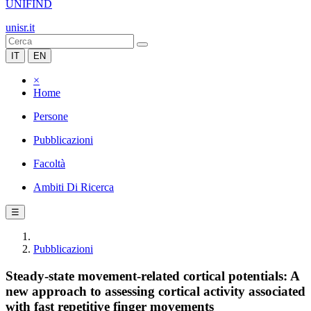
UNIFIND
unisr.it
IT
EN
×
Home
Persone
Pubblicazioni
Facoltà
Ambiti Di Ricerca
☰
Pubblicazioni
Steady-state movement-related cortical potentials: A
new approach to assessing cortical activity associated
with fast repetitive finger movements