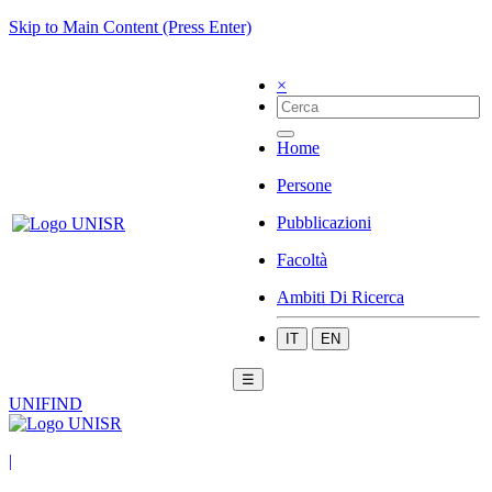
Skip to Main Content (Press Enter)
×
Home
Persone
Pubblicazioni
Facoltà
Ambiti Di Ricerca
IT
EN
☰
UNIFIND
|