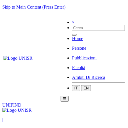
Skip to Main Content (Press Enter)
×
Home
Persone
Pubblicazioni
Facoltà
Ambiti Di Ricerca
IT
EN
☰
UNIFIND
|