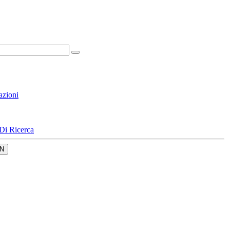
azioni
Di Ricerca
N