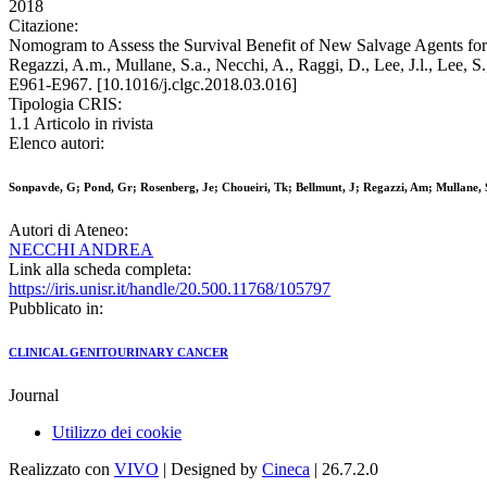
2018
Citazione:
Nomogram to Assess the Survival Benefit of New Salvage Agents for M
Regazzi, A.m., Mullane, S.a., Necchi, A., Raggi, D., Lee, J.l., Le
E961-E967. [10.1016/j.clgc.2018.03.016]
Tipologia CRIS:
1.1 Articolo in rivista
Elenco autori:
Sonpavde, G; Pond, Gr; Rosenberg, Je; Choueiri, Tk; Bellmunt, J; Regazzi, Am; Mullane, Sa
Autori di Ateneo:
NECCHI ANDREA
Link alla scheda completa:
https://iris.unisr.it/handle/20.500.11768/105797
Pubblicato in:
CLINICAL GENITOURINARY CANCER
Journal
Utilizzo dei cookie
Realizzato con
VIVO
| Designed by
Cineca
| 26.7.2.0