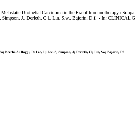
etastatic Urothelial Carcinoma in the Era of Immunotherapy / Sonpavde,
e, S., Simpson, J., Derleth, C.l., Lin, S.w., Bajorin, D.f.. - In: 
; Necchi, A; Raggi, D; Lee, Jl; Lee, S; Simpson, J; Derleth, Cl; Lin, Sw; Bajorin, Df