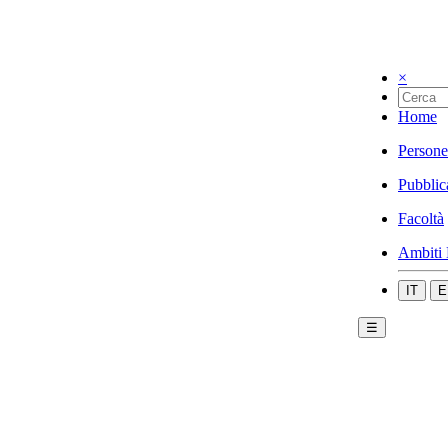
×
Home
Persone
Pubblic
Facoltà
Ambiti 
IT
E
☰