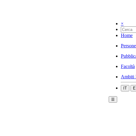
×
Home
Persone
Pubblic
Facoltà
Ambiti 
IT
E
☰