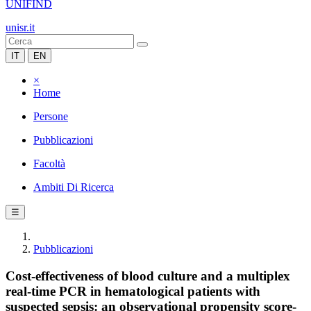
UNIFIND
unisr.it
IT
EN
×
Home
Persone
Pubblicazioni
Facoltà
Ambiti Di Ricerca
☰
Pubblicazioni
Cost-effectiveness of blood culture and a multiplex
real-time PCR in hematological patients with
suspected sepsis: an observational propensity score-