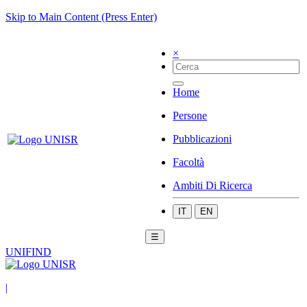
Skip to Main Content (Press Enter)
×
Home
Persone
Pubblicazioni
Facoltà
Ambiti Di Ricerca
IT
EN
☰
UNIFIND
|