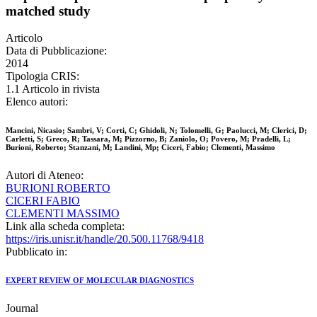
matched study
Articolo
Data di Pubblicazione:
2014
Tipologia CRIS:
1.1 Articolo in rivista
Elenco autori:
Mancini, Nicasio; Sambri, V; Corti, C; Ghidoli, N; Tolomelli, G; Paolucci, M; Clerici, D;
Carletti, S; Greco, R; Tassara, M; Pizzorno, B; Zaniolo, O; Povero, M; Pradelli, L;
Burioni, Roberto; Stanzani, M; Landini, Mp; Ciceri, Fabio; Clementi, Massimo
Autori di Ateneo:
BURIONI ROBERTO
CICERI FABIO
CLEMENTI MASSIMO
Link alla scheda completa:
https://iris.unisr.it/handle/20.500.11768/9418
Pubblicato in:
EXPERT REVIEW OF MOLECULAR DIAGNOSTICS
Journal