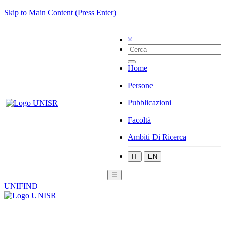
Skip to Main Content (Press Enter)
×
Home
Persone
Pubblicazioni
Facoltà
Ambiti Di Ricerca
IT
EN
☰
UNIFIND
|