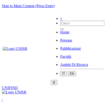
Skip to Main Content (Press Enter)
×
Home
Persone
Pubblicazioni
Facoltà
Ambiti Di Ricerca
IT
EN
☰
UNIFIND
|