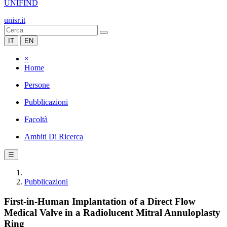
UNIFIND
unisr.it
IT
EN
×
Home
Persone
Pubblicazioni
Facoltà
Ambiti Di Ricerca
☰
Pubblicazioni
First-in-Human Implantation of a Direct Flow
Medical Valve in a Radiolucent Mitral Annuloplasty
Ring