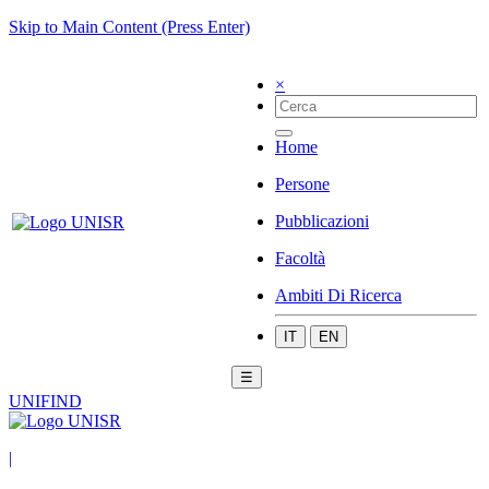
Skip to Main Content (Press Enter)
×
Home
Persone
Pubblicazioni
Facoltà
Ambiti Di Ricerca
IT
EN
☰
UNIFIND
|