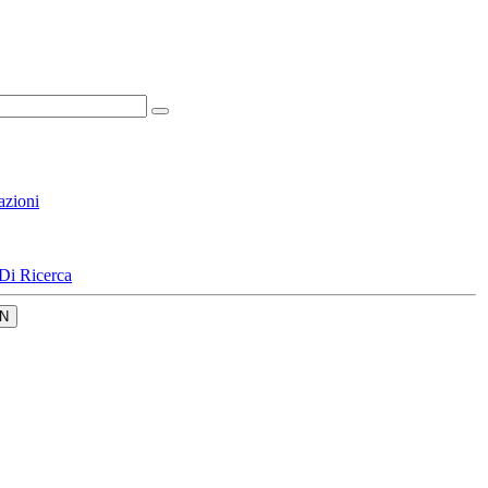
azioni
Di Ricerca
N