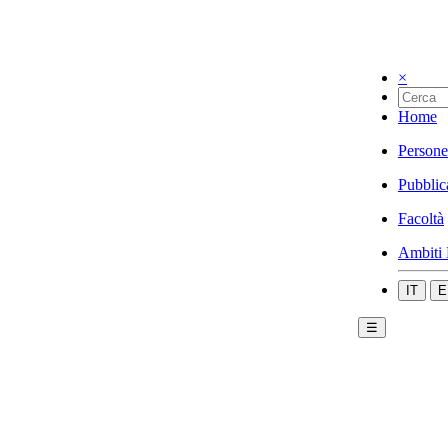
×
Home
Persone
Pubblic
Facoltà
Ambiti 
IT
E
☰