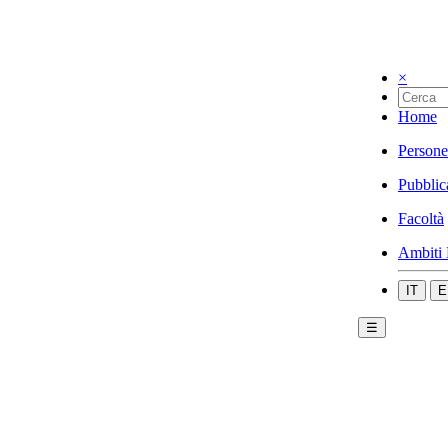
×
Home
Persone
Pubblic
Facoltà
Ambiti 
IT
E
☰