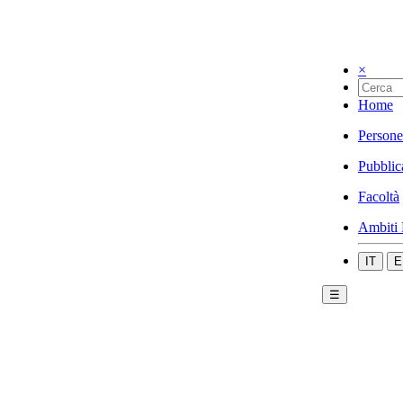
×
Home
Persone
Pubblic
Facoltà
Ambiti 
IT
E
☰