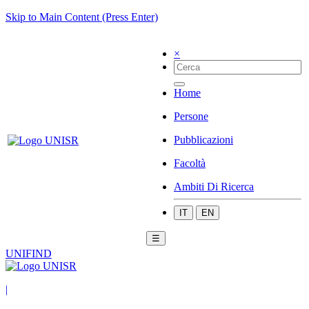
Skip to Main Content (Press Enter)
×
Home
Persone
Pubblicazioni
Facoltà
Ambiti Di Ricerca
IT
EN
☰
UNIFIND
|