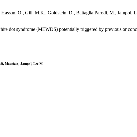
M.V., Hassan, O., Gill, M.K., Goldstein, D., Battaglia Parodi, M., 
 white dot syndrome (MEWDS) potentially triggered by previous or concur
odi, Maurizio; Jampol, Lee M