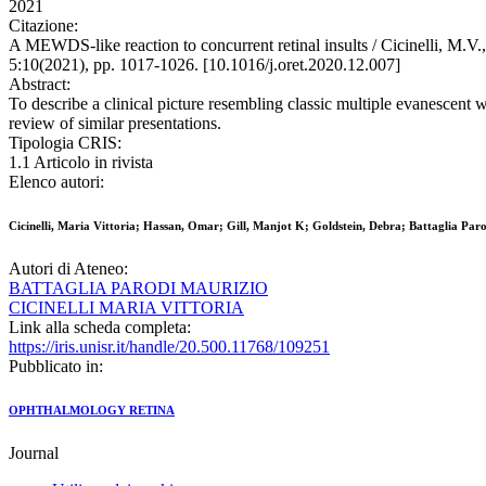
2021
Citazione:
A MEWDS-like reaction to concurrent retinal insults / Cicinelli, 
5:10(2021), pp. 1017-1026. [10.1016/j.oret.2020.12.007]
Abstract:
To describe a clinical picture resembling classic multiple evanescent
review of similar presentations.
Tipologia CRIS:
1.1 Articolo in rivista
Elenco autori:
Cicinelli, Maria Vittoria; Hassan, Omar; Gill, Manjot K; Goldstein, Debra; Battaglia Par
Autori di Ateneo:
BATTAGLIA PARODI MAURIZIO
CICINELLI MARIA VITTORIA
Link alla scheda completa:
https://iris.unisr.it/handle/20.500.11768/109251
Pubblicato in:
OPHTHALMOLOGY RETINA
Journal