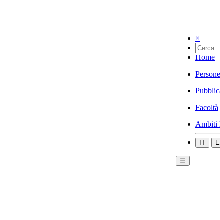
×
Home
Persone
Pubblic
Facoltà
Ambiti 
IT
E
☰