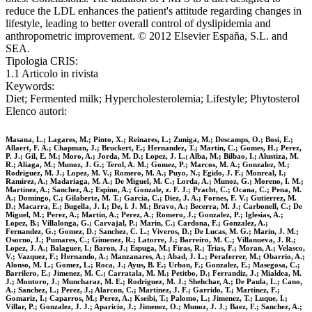
reduce the LDL enhances the patient's attitude regarding changes in
lifestyle, leading to better overall control of dyslipidemia and
anthropometric improvement. © 2012 Elsevier España, S.L. and
SEA.
Tipologia CRIS:
1.1 Articolo in rivista
Keywords:
Diet; Fermented milk; Hypercholesterolemia; Lifestyle; Phytosterol
Elenco autori:
Masana, L.; Lagares, M.; Pinto, X.; Reinares, L.; Zuniga, M.; Descamps, O.; Bosi, E.;
Allaert, F. A.; Chapman, J.; Bruckert, E.; Hernandez, T.; Martin, C.; Gomes, H.; Perez,
P. J.; Gil, E. M.; Moro, A.; Jorda, M. D.; Lopez, J. L.; Alba, M.; Bilbao, I.; Alustiza, M.
R.; Aliaga, M.; Munoz, J. G.; Terol, A. M.; Gomez, P.; Marcos, M. A.; Gonzalez, M.;
Rodriguez, M. J.; Lopez, M. V.; Romero, M. A.; Puyo, N.; Egido, J. F.; Monreal, I.;
Ramirez, A.; Madariaga, M. A.; De Miguel, M. C.; Lorda, A.; Munoz, G.; Moreno, I. M.;
Martinez, A.; Sanchez, A.; Espino, A.; Gonzale, z. F. J.; Pracht, C.; Ocana, C.; Pena, M.
A.; Domingo, C.; Gilaberte, M. T.; Garcia, C.; Diez, J. A.; Fornes, F. V.; Gutierrez, M.
D.; Macarra, E.; Bugella, J. I.; De, l. J. M.; Bravo, A.; Becerra, M. J.; Carbonell, C.; De
Miguel, M.; Perez, A.; Martin, A.; Perez, A.; Romero, J.; Gonzalez, P.; Iglesias, A.;
Lopez, B.; Villalonga, G.; Carvajal, P.; Marin, C.; Cardona, F.; Gonzalez, A.;
Fernandez, G.; Gomez, D.; Sanchez, C. L.; Viveros, D.; De Lucas, M. G.; Marin, J. M.;
Osorno, J.; Pumares, C.; Gimenez, R.; Latorre, J.; Barreiro, M. C.; Villanueva, J. R.;
Lopez, J. A.; Balaguer, I.; Baron, J.; Espuga, M.; Firas, R.; Trias, F.; Moran, A.; Velasco,
V.; Vazquez, F.; Hernando, A.; Manzanares, A.; Abad, J. L.; Peraferrer, M.; Obarrio, A.;
Alonso, M. L.; Gomez, L.; Roca, J.; Ayus, B. E.; Urban, F.; Gonzalez, E.; Masegosa, C.;
Barrilero, E.; Jimenez, M. C.; Carratala, M. M.; Petitbo, D.; Ferrandiz, J.; Mialdea, M.
J.; Montoro, J.; Muncharaz, M. E.; Rodriguez, M. J.; Shehchar, A.; De Paula, L.; Cano,
A.; Sanchez, L.; Perez, J.; Alarcon, C.; Martinez, J. F.; Garrido, T.; Martinez, F.;
Gomariz, I.; Caparros, M.; Perez, A.; Kseibi, T.; Palomo, L.; Jimenez, T.; Luque, I.;
Villar, P.; Gonzalez, J. J.; Aparicio, J.; Jimenez, O.; Munoz, J. J.; Baez, F.; Sanchez, A.;