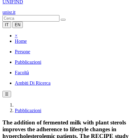
UNIFIND
unisr.it
IT
EN
×
Home
Persone
Pubblicazioni
Facoltà
Ambiti Di Ricerca
☰
Pubblicazioni
The addition of fermented milk with plant sterols
improves the adherence to lifestyle changes in
hypercholesterolemic patients. The RECIPE study