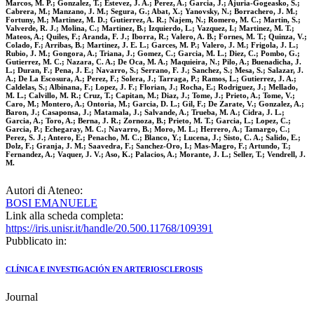
Marcos, M. P.; Gonzalez, T.; Estevez, J. A.; Perez, A.; Garcia, J.; Ajuria-Gogeasko, S.;
Cabrera, M.; Manzano, J. M.; Segura, G.; Abat, X.; Yanovsky, N.; Borrachero, J. M.;
Fortuny, M.; Martinez, M. D.; Gutierrez, A. R.; Najem, N.; Romero, M. C.; Martin, S.;
Valverde, R. J.; Molina, C.; Martinez, B.; Izquierdo, L.; Vazquez, I.; Martinez, M. T.;
Mateos, A.; Quiles, F.; Aranda, F. J.; Iborra, R.; Valero, A. B.; Fornes, M. T.; Quinza, V.;
Colado, F.; Arribas, B.; Martinez, J. E. L.; Garces, M. P.; Valero, J. M.; Frigola, J. L.;
Rubio, J. M.; Gongora, A.; Triana, J.; Gomez, C.; Garcia, M. L.; Diez, C.; Pombo, G.;
Gutierrez, M. C.; Nazara, C. A.; De Oca, M. A.; Maquieira, N.; Pilo, A.; Buenadicha, J.
L.; Duran, F.; Pena, J. E.; Navarro, S.; Serrano, F. J.; Sanchez, S.; Mesa, S.; Salazar, J.
A.; De La Escosura, A.; Perez, F.; Solera, J.; Tarraga, P.; Ramos, L.; Gutierrez, J. A.;
Caldelas, S.; Albinana, F.; Lopez, J. F.; Florian, J.; Rocha, E.; Rodriguez, J.; Mellado,
M. L.; Calvillo, M. R.; Cruz, T.; Capitan, M.; Diaz, J.; Tome, J.; Prieto, A.; Tome, V.;
Caro, M.; Montero, A.; Ontoria, M.; Garcia, D. L.; Gil, F.; De Zarate, V.; Gonzalez, A.;
Baron, J.; Casaponsa, J.; Matamala, J.; Salvande, A.; Trueba, M. A.; Cidra, J. L.;
Garcia, A.; Toro, A.; Berna, J. R.; Zornoza, B.; Prieto, M. T.; Garcia, L.; Lopez, C.;
Garcia, P.; Echegaray, M. C.; Navarro, B.; Moro, M. L.; Herrero, A.; Tamargo, C.;
Perez, S. J.; Antero, E.; Penacho, M. C.; Blanco, Y.; Lucena, J.; Sisto, C. A.; Salido, E.;
Dolz, F.; Granja, J. M.; Saavedra, F.; Sanchez-Oro, I.; Mas-Magro, F.; Artundo, T.;
Fernandez, A.; Vaquer, J. V.; Aso, K.; Palacios, A.; Morante, J. L.; Seller, T.; Vendrell, J.
M.
Autori di Ateneo:
BOSI EMANUELE
Link alla scheda completa:
https://iris.unisr.it/handle/20.500.11768/109391
Pubblicato in:
CLÍNICA E INVESTIGACIÓN EN ARTERIOSCLEROSIS
Journal