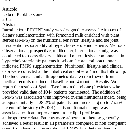
Articolo
Data di Pubblicazione:
2012
Abstract:
Introduction: RECIPE study was designed to assess the impact of
dietary supplementation with fermented milk enriched with plant
sterols (FMPS) on the nutritional behavior, lifestyle and the joint
therapeutic responsibility of hypercholesterolemic patients. Methods:
Observational, prospective, multicenter, international study, was
conducted to assess dietary habits and other lifestyle components in
hypercholesterolemic patients in whom the general practitioner
indicated FMPS supplementation. Nutritional, lifestyle and clinical
data were collected at the initial visit and after a 4 months follow-up.
The biochemical and anthropometric data were retrieved from
medical records obtained at baseline and 4 months. Results: We
report the results of Spain. Two hundred and one physicians who
provided valid data of 1044 patients participated. The addition of
FMPS was associated with improved overall nutritional index, being
adequate initially in 28.2% of patients, and increasing up to 75.2% at
the end of the study (P< 001). This nutritional change was
associated with an improvement in the lipid profile and
anthropometric data. Patients more adherent to therapy generally
achieved a better result in all parameters compared to non-compliant
ones. Conclusions: The addition of FMPS to a diet designed to