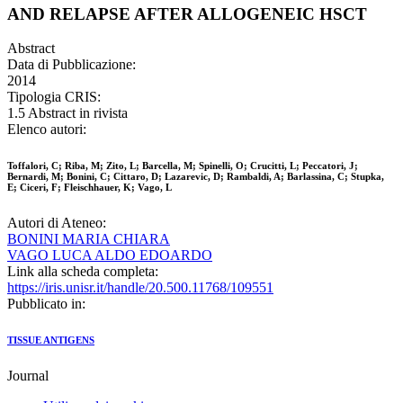
AND RELAPSE AFTER ALLOGENEIC HSCT
Abstract
Data di Pubblicazione:
2014
Tipologia CRIS:
1.5 Abstract in rivista
Elenco autori:
Toffalori, C; Riba, M; Zito, L; Barcella, M; Spinelli, O; Crucitti, L; Peccatori, J;
Bernardi, M; Bonini, C; Cittaro, D; Lazarevic, D; Rambaldi, A; Barlassina, C; Stupka,
E; Ciceri, F; Fleischhauer, K; Vago, L
Autori di Ateneo:
BONINI MARIA CHIARA
VAGO LUCA ALDO EDOARDO
Link alla scheda completa:
https://iris.unisr.it/handle/20.500.11768/109551
Pubblicato in:
TISSUE ANTIGENS
Journal