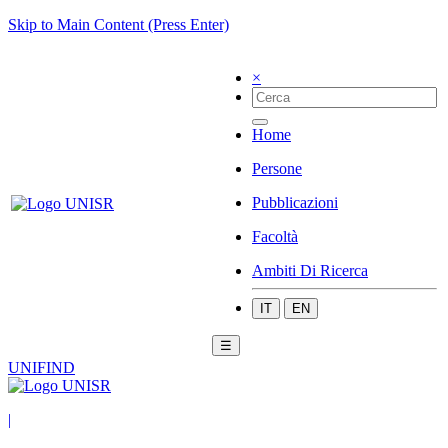
Skip to Main Content (Press Enter)
×
Home
Persone
Pubblicazioni
Facoltà
Ambiti Di Ricerca
IT
EN
☰
UNIFIND
|