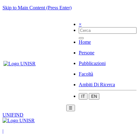
Skip to Main Content (Press Enter)
×
Home
Persone
Pubblicazioni
Facoltà
Ambiti Di Ricerca
IT
EN
☰
UNIFIND
|