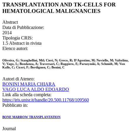
TRANSPLANTATION AND TK-CELLS FOR
HEMATOLOGICAL MALIGNANCIES
Abstract
Data di Pubblicazione:
2014
Tipologia CRIS:
1.5 Abstract in rivista
Elenco autori:
Oliveira, G; Stanghellini, Mtl; Cieri, N; Greco, R; D'Agostino, M; Noviello, M; Valtolina,
V; Vago, L; Bondanza, A; Traversari, C; Ruggiero, E; Paruzynski, A; Schmidt, M; Von
Kalle, C; Ciceri, F; Bordignon, C; Bonini, C
Autori di Ateneo:
BONINI MARIA CHIARA
VAGO LUCA ALDO EDOARDO
Link alla scheda completa:
https://iris.unisr.it/handle/20.500.11768/109560
Pubblicato in:
BONE MARROW TRANSPLANTATION
Journal