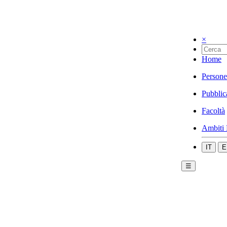
×
Home
Persone
Pubblic
Facoltà
Ambiti 
IT
E
☰