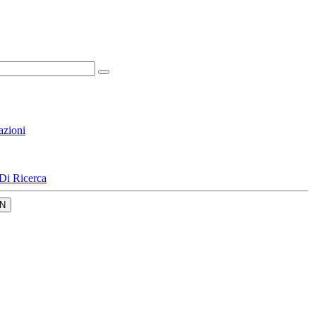
azioni
Di Ricerca
N