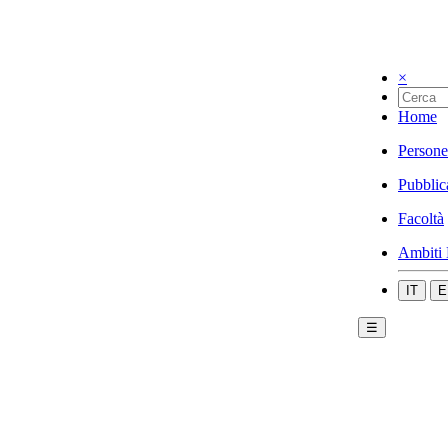
×
Home
Persone
Pubblic
Facoltà
Ambiti 
IT
E
☰