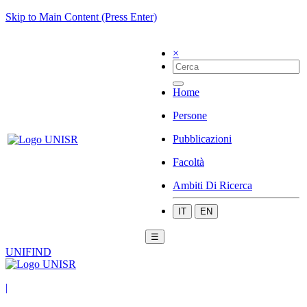
Skip to Main Content (Press Enter)
×
Home
Persone
Pubblicazioni
Facoltà
Ambiti Di Ricerca
IT
EN
☰
UNIFIND
|