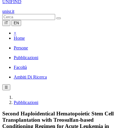
UNIFIND
unisr.it
IT
EN
×
Home
Persone
Pubblicazioni
Facoltà
Ambiti Di Ricerca
☰
Pubblicazioni
Second Haploidentical Hematopoietic Stem Cell
Transplantation with Treosulfan-based
Conditioning Regimen for Acute Leukemia in