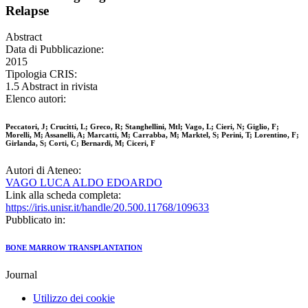
Relapse
Abstract
Data di Pubblicazione:
2015
Tipologia CRIS:
1.5 Abstract in rivista
Elenco autori:
Peccatori, J; Crucitti, L; Greco, R; Stanghellini, Mtl; Vago, L; Cieri, N; Giglio, F;
Morelli, M; Assanelli, A; Marcatti, M; Carrabba, M; Marktel, S; Perini, T; Lorentino, F;
Girlanda, S; Corti, C; Bernardi, M; Ciceri, F
Autori di Ateneo:
VAGO LUCA ALDO EDOARDO
Link alla scheda completa:
https://iris.unisr.it/handle/20.500.11768/109633
Pubblicato in:
BONE MARROW TRANSPLANTATION
Journal
Utilizzo dei cookie