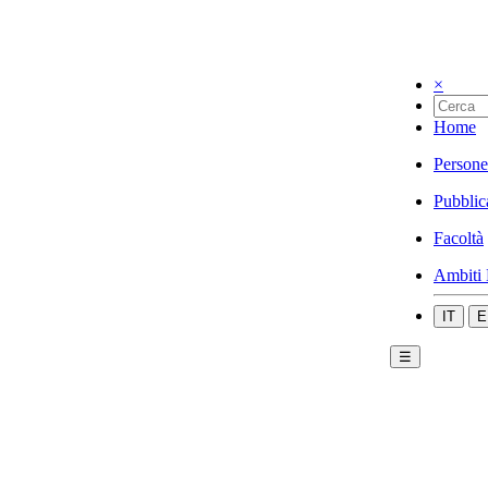
×
Home
Persone
Pubblic
Facoltà
Ambiti 
IT
E
☰