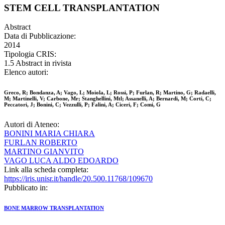
STEM CELL TRANSPLANTATION
Abstract
Data di Pubblicazione:
2014
Tipologia CRIS:
1.5 Abstract in rivista
Elenco autori:
Greco, R; Bondanza, A; Vago, L; Moiola, L; Rossi, P; Furlan, R; Martino, G; Radaelli,
M; Martinelli, V; Carbone, Mr; Stanghellini, Mtl; Assanelli, A; Bernardi, M; Corti, C;
Peccatori, J; Bonini, C; Vezzulli, P; Falini, A; Ciceri, F; Comi, G
Autori di Ateneo:
BONINI MARIA CHIARA
FURLAN ROBERTO
MARTINO GIANVITO
VAGO LUCA ALDO EDOARDO
Link alla scheda completa:
https://iris.unisr.it/handle/20.500.11768/109670
Pubblicato in:
BONE MARROW TRANSPLANTATION