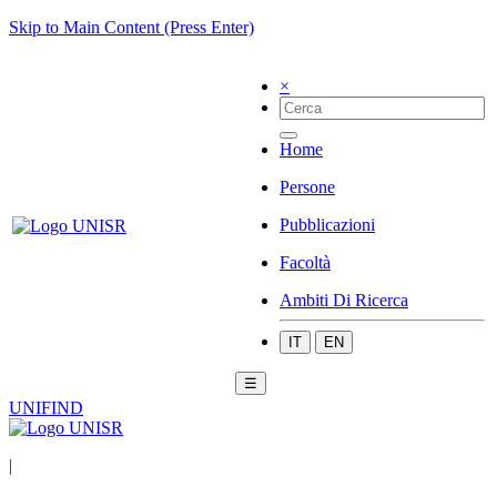
Skip to Main Content (Press Enter)
×
Home
Persone
Pubblicazioni
Facoltà
Ambiti Di Ricerca
IT
EN
☰
UNIFIND
|