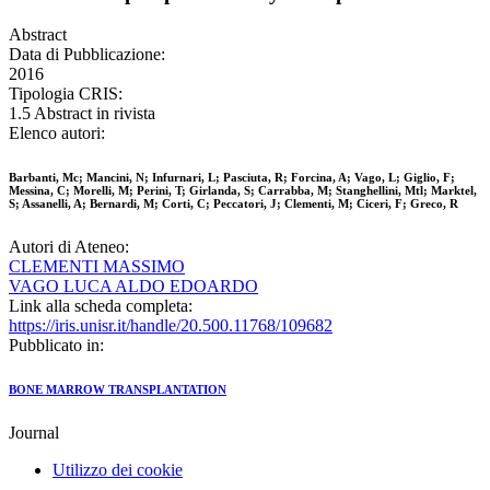
Abstract
Data di Pubblicazione:
2016
Tipologia CRIS:
1.5 Abstract in rivista
Elenco autori:
Barbanti, Mc; Mancini, N; Infurnari, L; Pasciuta, R; Forcina, A; Vago, L; Giglio, F;
Messina, C; Morelli, M; Perini, T; Girlanda, S; Carrabba, M; Stanghellini, Mtl; Marktel,
S; Assanelli, A; Bernardi, M; Corti, C; Peccatori, J; Clementi, M; Ciceri, F; Greco, R
Autori di Ateneo:
CLEMENTI MASSIMO
VAGO LUCA ALDO EDOARDO
Link alla scheda completa:
https://iris.unisr.it/handle/20.500.11768/109682
Pubblicato in:
BONE MARROW TRANSPLANTATION
Journal
Utilizzo dei cookie