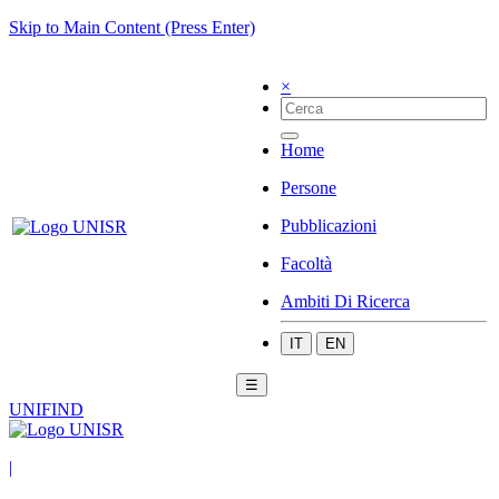
Skip to Main Content (Press Enter)
×
Home
Persone
Pubblicazioni
Facoltà
Ambiti Di Ricerca
IT
EN
☰
UNIFIND
|