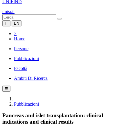
UNIFIND
unisr.it
IT
EN
×
Home
Persone
Pubblicazioni
Facoltà
Ambiti Di Ricerca
☰
Pubblicazioni
Pancreas and islet transplantation: clinical
indications and clinical results