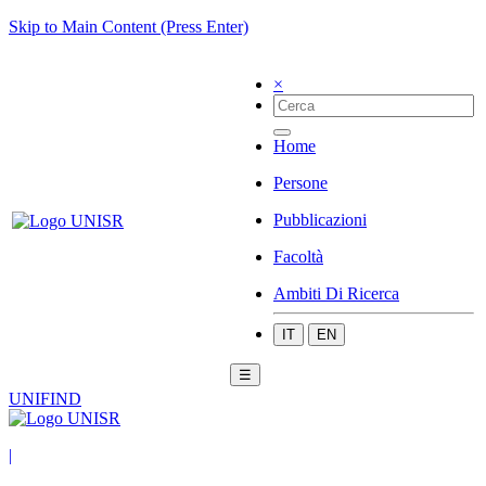
Skip to Main Content (Press Enter)
×
Home
Persone
Pubblicazioni
Facoltà
Ambiti Di Ricerca
IT
EN
☰
UNIFIND
|