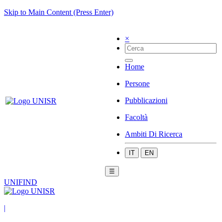
Skip to Main Content (Press Enter)
×
Home
Persone
Pubblicazioni
Facoltà
Ambiti Di Ricerca
IT
EN
☰
UNIFIND
|