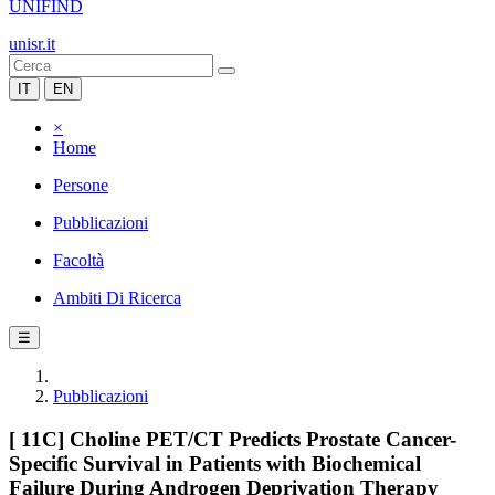
UNIFIND
unisr.it
IT
EN
×
Home
Persone
Pubblicazioni
Facoltà
Ambiti Di Ricerca
☰
Pubblicazioni
[ 11C] Choline PET/CT Predicts Prostate Cancer-
Specific Survival in Patients with Biochemical
Failure During Androgen Deprivation Therapy